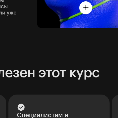
ее
нсы
ли уже
лезен этот курс
Специалистам и