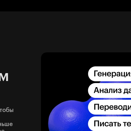
м
чтобы
аньше