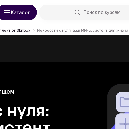
Каталог
Поиск по курсам
лект от Skillbox
Нейросети с нуля: ваш ИИ-ассистент для жизни
оящем
 нуля:
истент