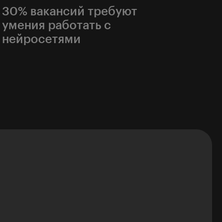
место.
30% вакансий требуют
умения работать с
нейросетями
Чем увереннее вы используете ИИ,
тем больше у вас возможностей
и перспектив на рынке труда.