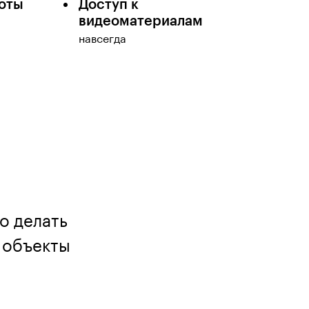
оты
Доступ к
видеоматериалам
навсегда
о делать
 объекты