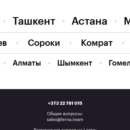
Ташкент
Астана
ев
Сороки
Комрат
Алматы
Шымкент
Гоме
+373 22 781 015
Общие вопросы:
sales@lerna.team