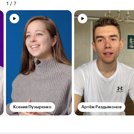
1
/
7
Ксения Пузыренко
Артём Раздьяконов