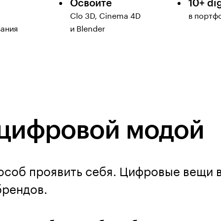
Освоите
10+ di
Clo 3D, Cinema 4D
в портф
вания
и Blender
 цифровой модой
особ проявить себя. Цифровые вещи
брендов.