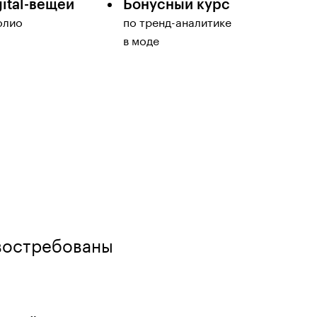
gital-вещей
Бонусный курс
олио
по тренд-аналитике
в моде
 востребованы