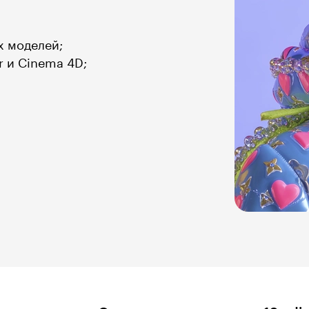
х моделей;
r и Cinema 4D;