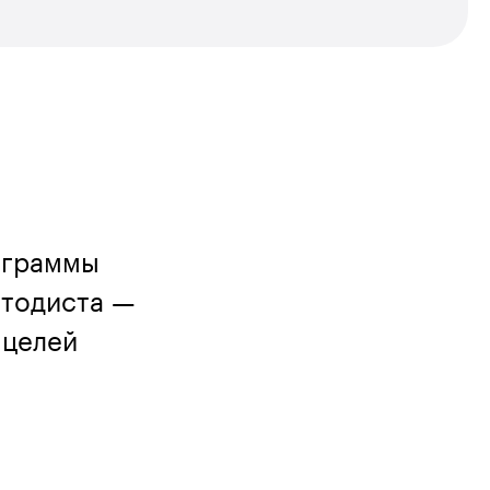
ограммы
етодиста —
 целей