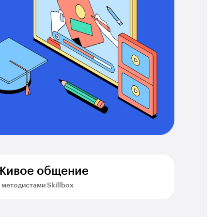
Живое общение
 методистами Skillbox