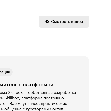
Смотреть видео
ая связь
рация
ика
ая связь
рация
митесь с платформой
ма Skillbox — собственная разработка
и Skillbox, платформа постоянно
тся. Вас ждут видео, практические
 и общение с кураторами Доступ