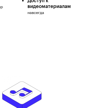
Доступ к
видеоматериалам
ер
навсегда