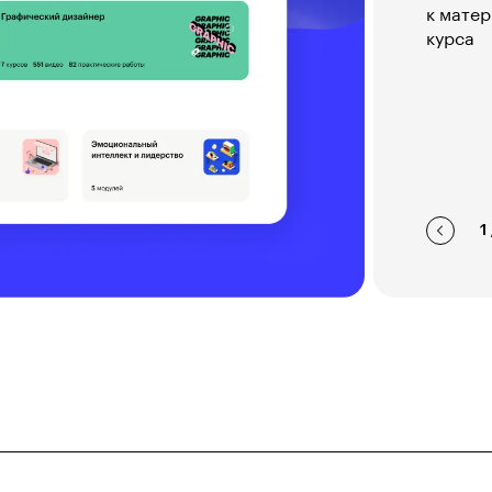
к матер
курса
1