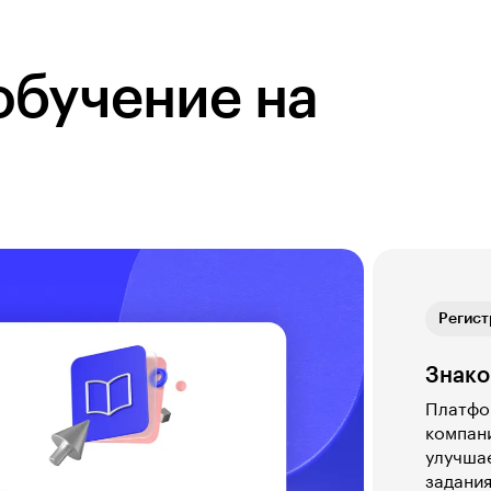
обучение на
Обратн
Регист
Теория
Практ
Обратн
Регист
Знако
Платфор
компани
улучшае
задания