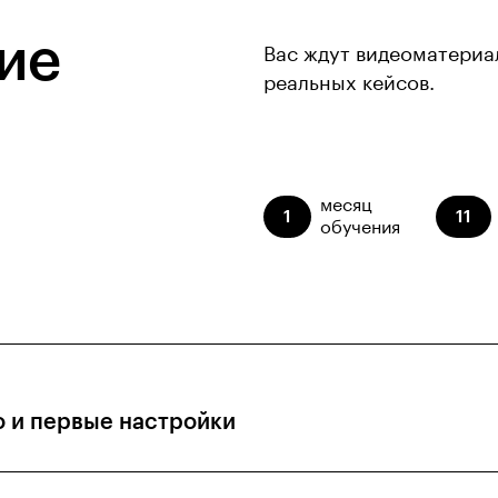
ие
Вас ждут видеоматериа
реальных кейсов.
месяц
1
11
обучения
o и первые настройки