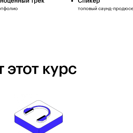
ноценный трек
Спикер
ртфолио
топовый саунд-продюс
 этот курс