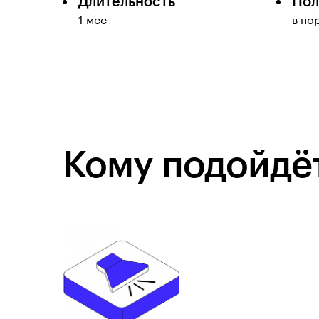
Длительность
Пол
1 мес
в по
Кому подойдёт