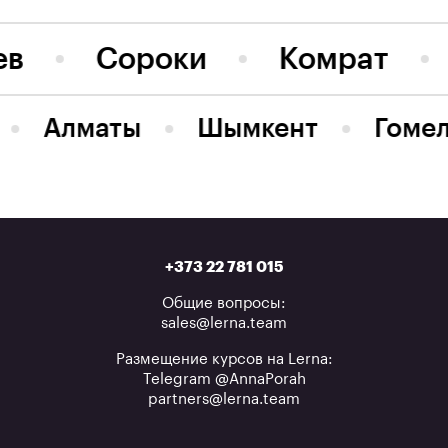
ев
Сороки
Комрат
Алматы
Шымкент
Гоме
+373 22 781 015
Общие вопросы:
sales@lerna.team
Размещение курсов на Lerna:
Telegram @AnnaPorah
partners@lerna.team