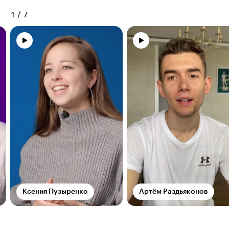
1
/
7
Ксения Пузыренко
Артём Раздьяконов