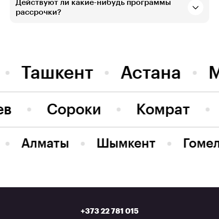
Действуют ли какие-нибудь программы
рассрочки?
Ташкент
Астана
ев
Сороки
Комрат
Алматы
Шымкент
Гоме
+373 22 781 015