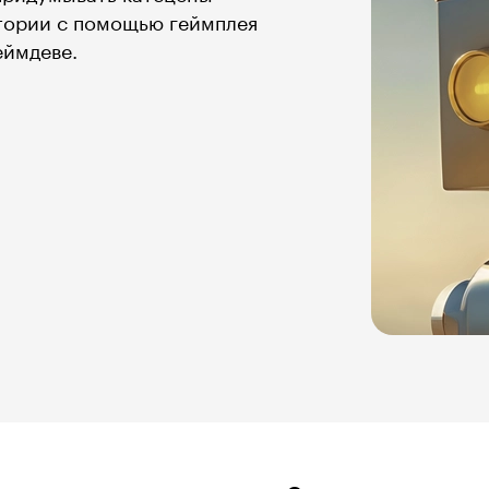
стории с помощью геймплея
еймдеве.