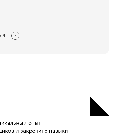
/
4
никальный опыт
щиков и закрепите навыки