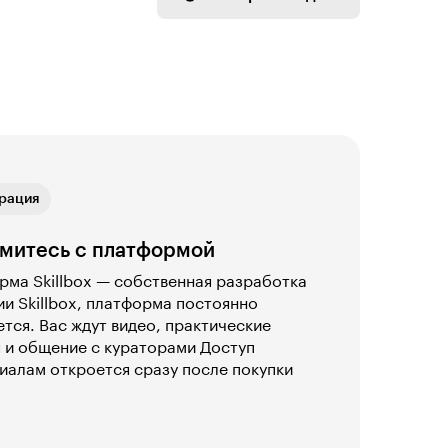
ая связь
рация
ика
ая связь
рация
митесь с платформой
ма Skillbox — собственная разработка
и Skillbox, платформа постоянно
тся. Вас ждут видео, практические
 и общение с кураторами Доступ
иалам откроется сразу после покупки