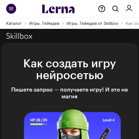
Каталог
Игры. Геймдев
Игры. Геймдев от Skillbox
Как со
Как создать игру
нейросетью
Пишете запрос — получаете игру! И это не
магия