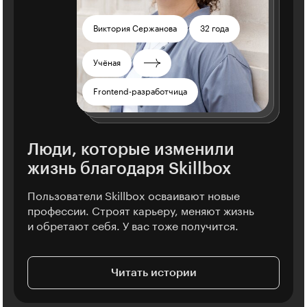
Светлана Макарова
Любовь Потапкина
Михаил Булгаков
Валентина Котельникова
Виктория Сержанова
32 года
30 лет
43 года
32 года
30 лет
Александр Жигалов
Динара Хисметуллова
23 года
32 года
Металлург
Юрист
Тренер
Переводчица
Учёная
Студент
Тестировщица
Менеджер проектов
SEO-специалист
UX-дизайнер
Менеджер
Frontend-разработчица
Продюсер
Дизайнер
Люди, которые изменили
жизнь благодаря Skillbox
Пользователи Skillbox осваивают новые
профессии. Строят карьеру, меняют жизнь
и обретают себя. У вас тоже получится.
Читать истории