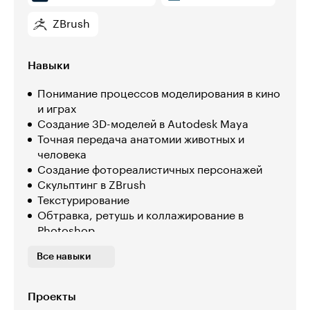
ZBrush
Навыки
Понимание процессов моделирования в кино
и играх
Создание 3D-моделей в Autodesk Maya
Точная передача анатомии животных и
человека
Создание фотореалистичных персонажей
Скульптинг в ZBrush
Текстурирование
Обтравка, ретушь и коллажирование в
Photoshop
Детализация кожи
Все навыки
Запекание текстур
Визуализация в игровом движке
Создание UV-развёрток под рендер
Проекты
Работа с освещением