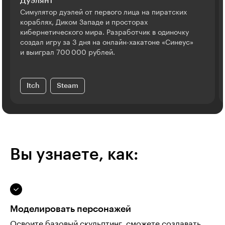
Дуэлянт
Симулятор дуэлей от первого лица на пиратских
кораблях, Диком Западе и просторах
кибернетического мира. Разработчик в одиночку
создал игру за 3 дня на онлайн-хакатоне «Синеус»
и выиграл 700 000 рублей.
Itch
Steam
Вы узнаете, как:
Моделировать персонажей
Освоите базовый скульптинг, сможете создавать