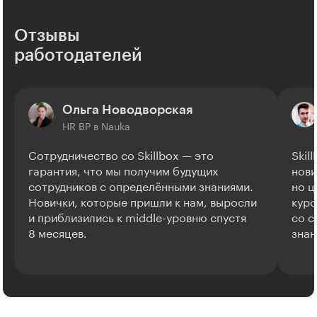
Отзывы
работодателей
Ольга Новодворская
HR BP в Nauka
Сотрудничество со Skillbox — это
Skil
гарантия, что мы получим будущих
нови
сотрудников с определёнными знаниями.
но ц
Новички, которые пришли к нам, выросли
курс
и приблизились к middle-уровню спустя
со с
8 месяцев.
знан