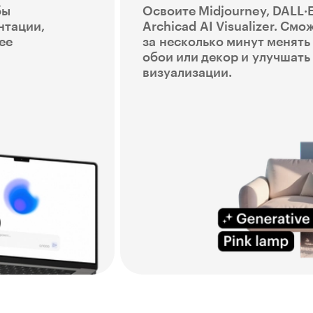
бы
Освоите Midjourney, DALL·E
нтации,
Archicad AI Visualizer. Смо
ее
за несколько минут менять 
обои или декор и улучшать
визуализации.