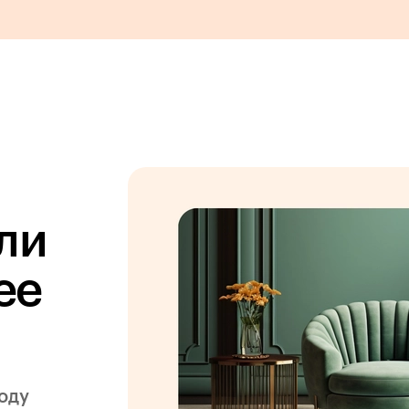
ли
ее
году