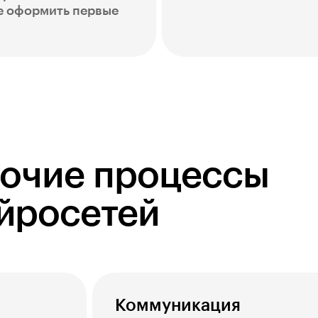
е оформить первые
бочие процессы
йросетей
Коммуникация