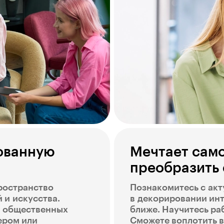
бованную
Мечтает сам
преобразить 
ространство
Познакомитесь с ак
 и искусства.
в декорировании инт
и общественных
ближе. Научитесь ра
ером или
Сможете воплотить в