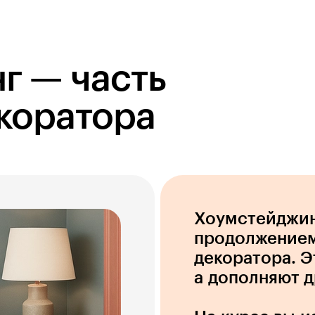
г — часть
коратора
Хоумстейджин
продолжением
декоратора. Э
а дополняют д