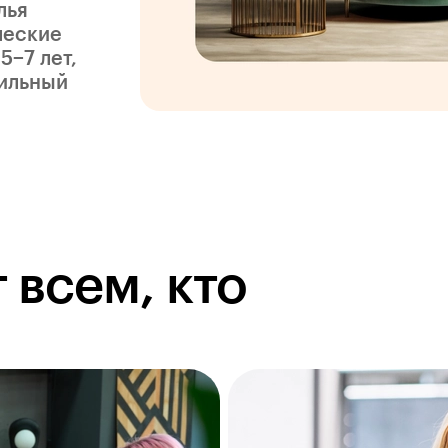
лья
ческие
5−7 лет,
бильный
 всем, кто