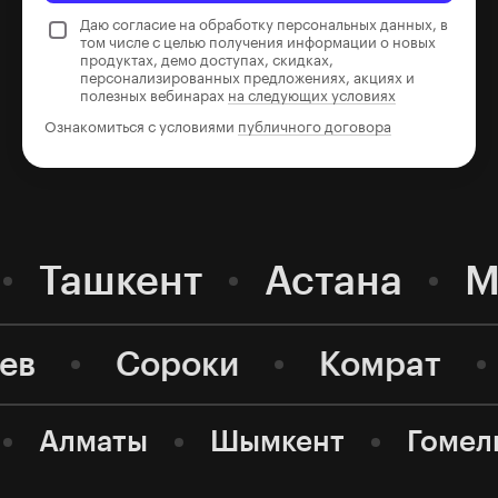
Даю согласие на обработку персональных данных, в
том числе с целью получения информации о новых
продуктах, демо доступах, скидках,
персонализированных предложениях, акциях и
полезных вебинарах
на следующих условиях
Ознакомиться с условиями
публичного договора
Ташкент
Астана
М
ев
Сороки
Комрат
Алматы
Шымкент
Гомел