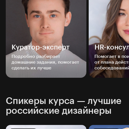
Куратор-эксперт
HR-консул
Подробно разбирает
Помогает в п
домашние задания, помогает
от плана дейст
сделать их лучше
собеседовани
Спикеры курса — лучшие
российские дизайнеры