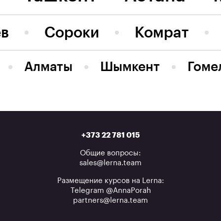
ев
Сороки
Комрат
Алматы
Шымкент
Гоме
+373 22 781 015
Общие вопросы:
sales@lerna.team
Размещение курсов на Lerna:
Telegram @AnnaPorah
partners@lerna.team