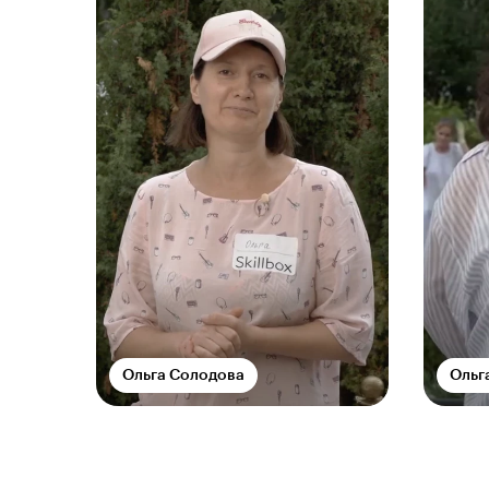
Ольга Солодова
Ольг