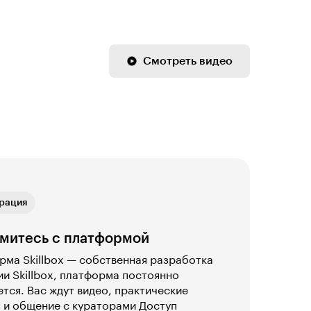
Смотреть видео
ая связь
рация
ика
ая связь
рация
митесь с платформой
ма Skillbox — собственная разработка
и Skillbox, платформа постоянно
тся. Вас ждут видео, практические
 и общение с кураторами Доступ