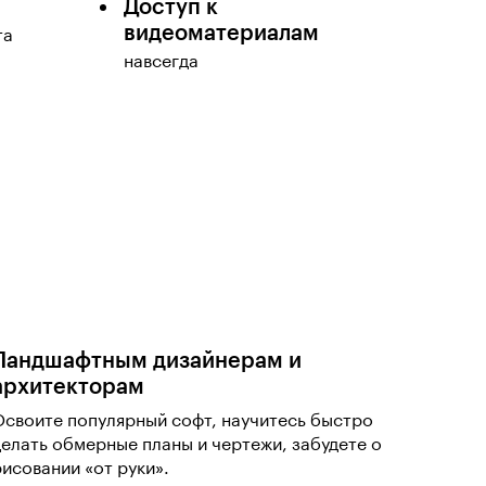
Доступ к
видеоматериалам
та
навсегда
Ландшафтным дизайнерам и
архитекторам
Освоите популярный софт, научитесь быстро
делать обмерные планы и чертежи, забудете о
рисовании «от руки».