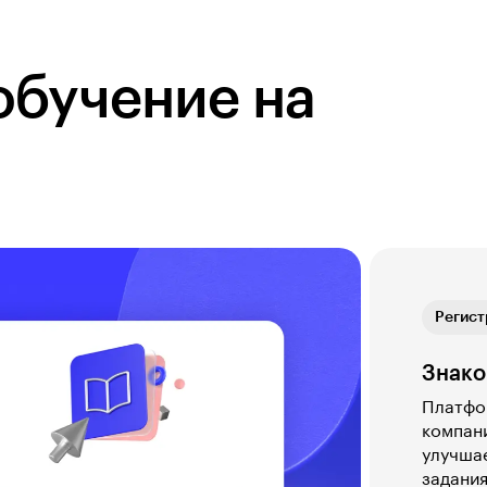
обучение на
Обратн
Регист
Теория
Практ
Обратн
Регист
Знако
Платфор
компани
улучшае
задания