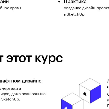
айн
Практика
обное время
создание дизайн-проек
в SketchUp
 этот курс
шафтном дизайне
ь чертежи и
 идеи, даже если раньше
в SketchUp.