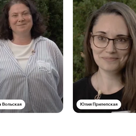
а Вольская
Юлия Прилепская