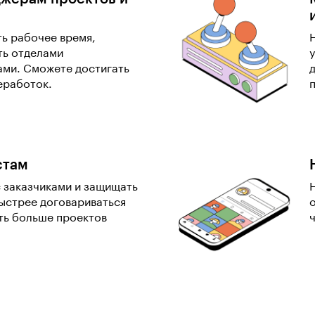
ь рабочее время,
ть отделами
ами. Сможете достигать
реработок.
стам
 заказчиками и защищать
ыстрее договариваться
ть больше проектов