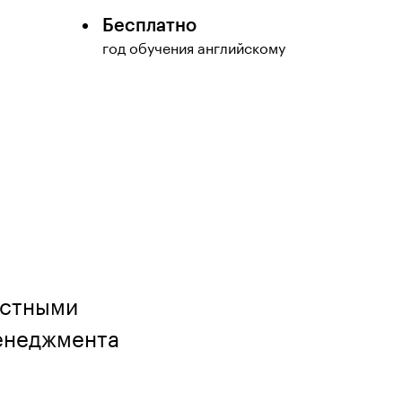
Бесплатно
год обучения английскому
остными
менеджмента