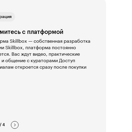
ая связь
рация
ика
ая связь
рация
митесь с платформой
ма Skillbox — собственная разработка
и Skillbox, платформа постоянно
тся. Вас ждут видео, практические
 и общение с кураторами Доступ
иалам откроется сразу после покупки
/
4