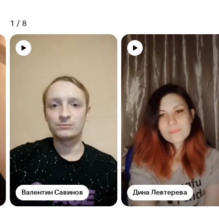
1
/
8
Валентин Савинов
Дина Левтерева