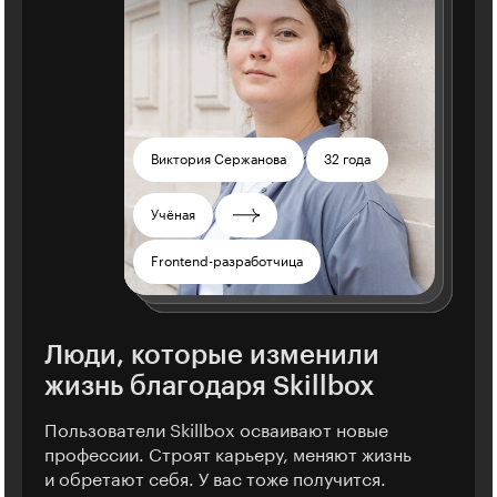
Светлана Макарова
Любовь Потапкина
Михаил Булгаков
Валентина Котельникова
Виктория Сержанова
32 года
30 лет
43 года
32 года
30 лет
Александр Жигалов
Динара Хисметуллова
23 года
32 года
Металлург
Юрист
Тренер
Переводчица
Учёная
Студент
Тестировщица
Менеджер проектов
SEO-специалист
UX-дизайнер
Менеджер
Frontend-разработчица
Продюсер
Дизайнер
Люди, которые изменили
жизнь благодаря Skillbox
Пользователи Skillbox осваивают новые
профессии. Строят карьеру, меняют жизнь
и обретают себя. У вас тоже получится.