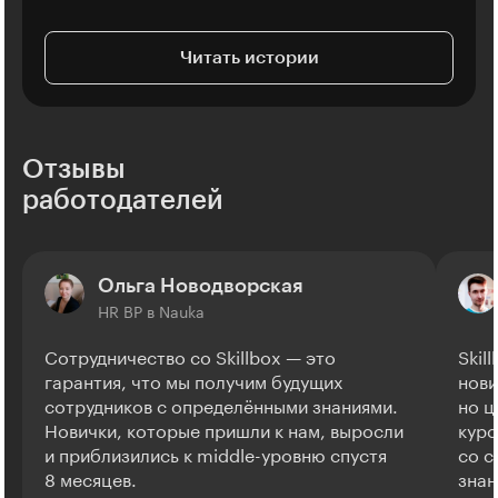
Читать истории
Отзывы
работодателей
Ольга Новодворская
HR BP в Nauka
Сотрудничество со Skillbox — это
Skil
гарантия, что мы получим будущих
нови
сотрудников с определёнными знаниями.
но ц
Новички, которые пришли к нам, выросли
курс
и приблизились к middle-уровню спустя
со с
8 месяцев.
знан